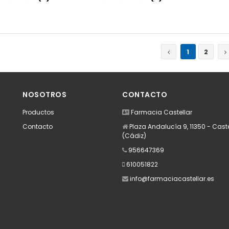
Añadir
Añadir
1
2
NOSOTROS
CONTACTO
Productos
Farmacia Castellar
Contacto
Plaza Andalucía 9, 11350 - Caste
(Cádiz)
956647369
610051822
info@farmaciacastellar.es