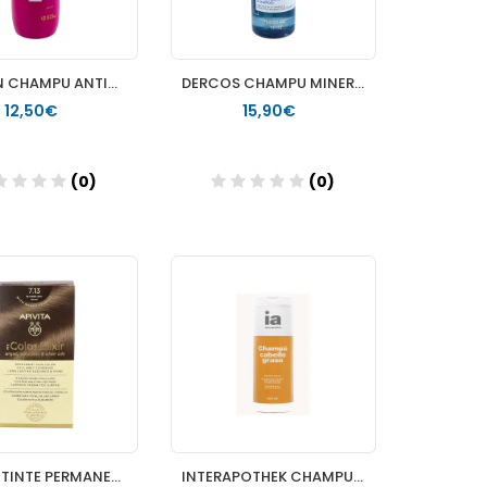
LOTIGEN CHAMPU ANTICAIDA 1 ENVASE 300 ML
DERCOS CHAMPU MINERAL USO FREC 400 ML
12,50€
15,90€
(0)
(0)
Añadir
Añadir
APIVITA TINTE PERMANENTE RUBIO CENIZA DORADO 7.13
INTERAPOTHEK CHAMPU C GRASO 400 ML