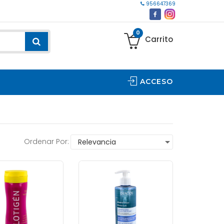
956647369
0
Carrito
ACCESO
Ordenar Por: