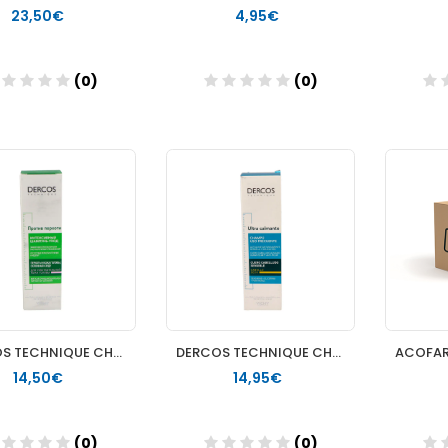
23,50€
4,95€
(0)
(0)
Añadir
Añadir
DERCOS TECHNIQUE CHAMPU ANTICASPA SENSIBLE 1 ENVASE 200 ML
DERCOS TECHNIQUE CHAMPU ULTRA CALMANTE CABELLO SECO O COLORE
14,50€
14,95€
(0)
(0)